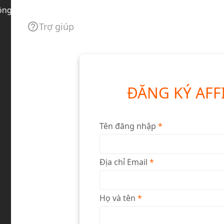
 tài khoản Publisher
Chào mừng:
Đỗ Duy Khánh 
Trợ giúp
ĐĂNG KÝ AFF
Tên đăng nhập
*
Địa chỉ Email
*
Họ và tên
*